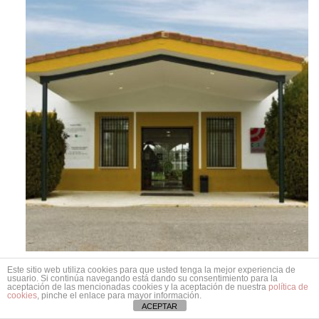
Este sitio web utiliza cookies para que usted tenga la mejor experiencia de
UEDTO
usuario. Si continúa navegando está dando su consentimiento para la
aceptación de las mencionadas cookies y la aceptación de nuestra
política de
C.D.O.P.D. PROMI RABANALES
cookies
, pinche el enlace para mayor información.
ACEPTAR