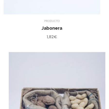
PRODUCTO
Jabonera
1,82
€