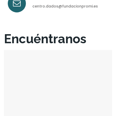
centro.dados@fundacionpromi.es
Encuéntranos