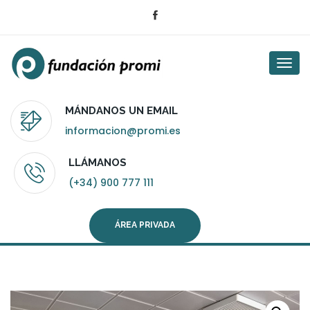
Togg
navi
MÁNDANOS UN EMAIL
informacion@promi.es
LLÁMANOS
(+34) 900 777 111
ÁREA PRIVADA