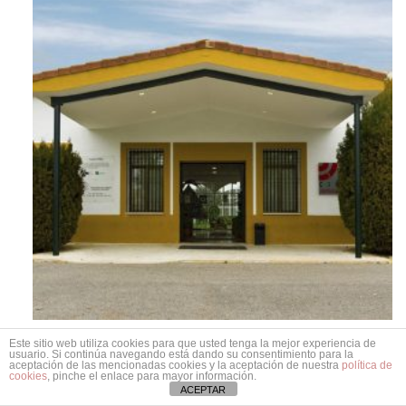
Este sitio web utiliza cookies para que usted tenga la mejor experiencia de
UEDTO
usuario. Si continúa navegando está dando su consentimiento para la
aceptación de las mencionadas cookies y la aceptación de nuestra
política de
C.D.O.P.D. PROMI RABANALES
cookies
, pinche el enlace para mayor información.
ACEPTAR