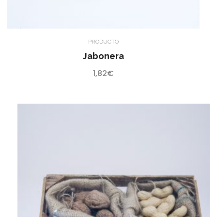
PRODUCTO
Jabonera
1,82
€