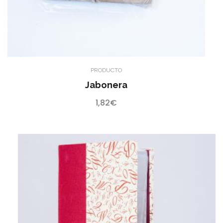
PRODUCTO
Jabonera
1,82
€