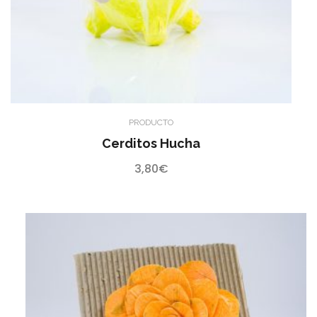
PRODUCTO
Cerditos Hucha
3,80
€