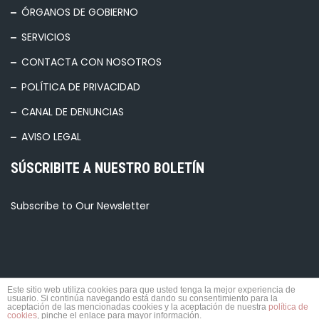
ÓRGANOS DE GOBIERNO
SERVICIOS
CONTACTA CON NOSOTROS
POLÍTICA DE PRIVACIDAD
CANAL DE DENUNCIAS
AVISO LEGAL
SÚSCRIBITE A NUESTRO BOLETÍN
Subscribe to Our Newsletter
Este sitio web utiliza cookies para que usted tenga la mejor experiencia de
usuario. Si continúa navegando está dando su consentimiento para la
aceptación de las mencionadas cookies y la aceptación de nuestra
política de
© 2026 TODOS LOS DERECHOS RESERVADOS.
cookies
, pinche el enlace para mayor información.