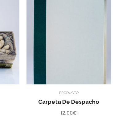
PRODUCTO
Carpeta De Despacho
12,00
€
ngo
cios:
sde