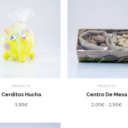
PRODUCTO
PRODUCTO
Cerditos Hucha
Centro De Mesa
3,80
€
2,00
€
2,50
€
Ra
-
de
pre
de