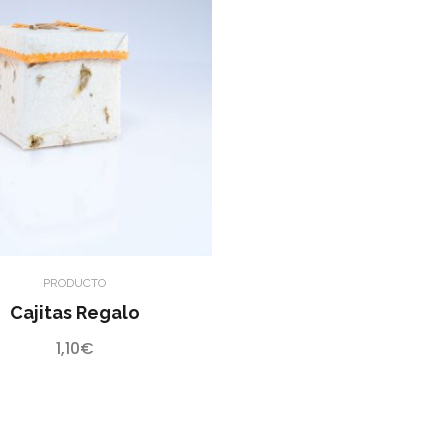
2,0
ha
2,5
PRODUCTO
Cajitas Regalo
1,10
€