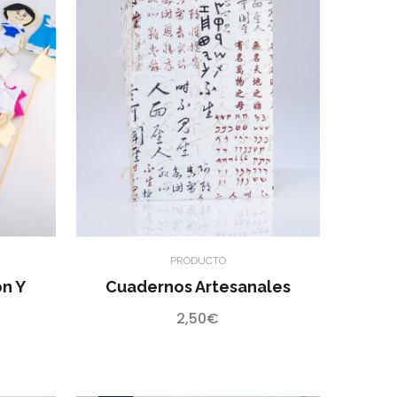
PRODUCTO
ón Y
Cuadernos Artesanales
2,50
€