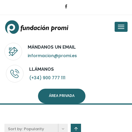
Togg
navi
MÁNDANOS UN EMAIL
informacion@promi.es
LLÁMANOS
(+34) 900 777 111
ÁREA PRIVADA
Sort by:
Popularity