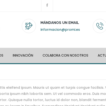
MÁNDANOS UN EMAIL
informacion@promi.es
OS
INNOVACIÓN
COLABORA CON NOSOTROS
ACTU
ttis eleifend ipsum. Mauris ut quam et turpis congue facilisis
it porta ipsum nibh lobortis sem. Ut vel commodo eros. Duis mol
r. Quisque nulla tortor, luctus id dolor non, blandit ferme