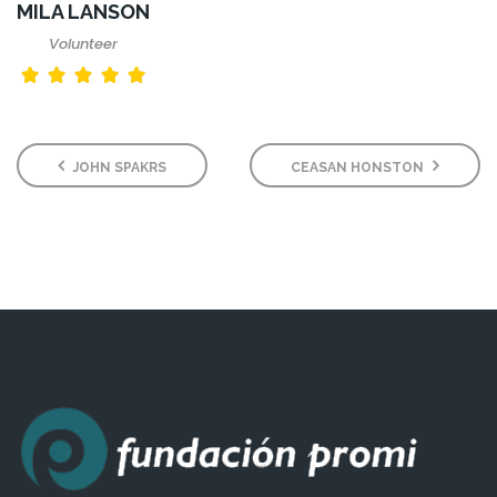
MILA LANSON
Volunteer
JOHN SPAKRS
CEASAN HONSTON