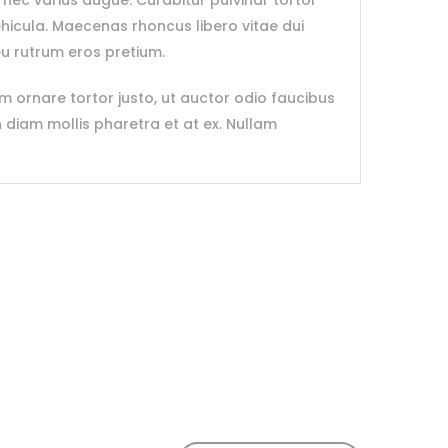
, nec varius augue. Curabitur pulvinar tortor
ehicula. Maecenas rhoncus libero vitae dui
eu rutrum eros pretium.
m ornare tortor justo, ut auctor odio faucibus
in diam mollis pharetra et at ex. Nullam