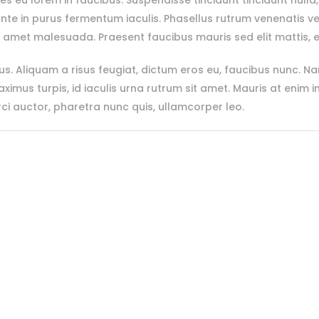
es eu lorem in faucibus. Suspendisse tincidunt tincidunt nulla
nte in purus fermentum iaculis. Phasellus rutrum venenatis v
it amet malesuada. Praesent faucibus mauris sed elit mattis, 
. Aliquam a risus feugiat, dictum eros eu, faucibus nunc. Na
aximus turpis, id iaculis urna rutrum sit amet. Mauris at enim 
rci auctor, pharetra nunc quis, ullamcorper leo.