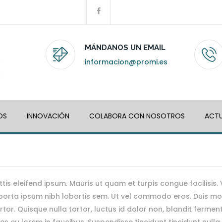
MÁNDANOS UN EMAIL
informacion@promi.es
OS
INNOVACIÓN
COLABORA CON NOSOTROS
ACTU
ttis eleifend ipsum. Mauris ut quam et turpis congue facilisis
it porta ipsum nibh lobortis sem. Ut vel commodo eros. Duis mol
r. Quisque nulla tortor, luctus id dolor non, blandit ferme