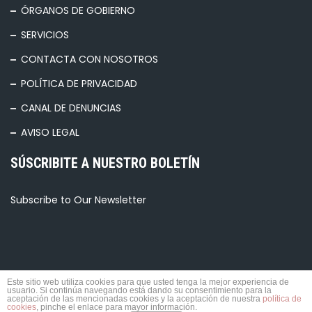
ÓRGANOS DE GOBIERNO
SERVICIOS
CONTACTA CON NOSOTROS
POLÍTICA DE PRIVACIDAD
CANAL DE DENUNCIAS
AVISO LEGAL
SÚSCRIBITE A NUESTRO BOLETÍN
Subscribe to Our Newsletter
Este sitio web utiliza cookies para que usted tenga la mejor experiencia de
usuario. Si continúa navegando está dando su consentimiento para la
© 2026 TODOS LOS DERECHOS RESERVADOS.
aceptación de las mencionadas cookies y la aceptación de nuestra
política de
cookies
, pinche el enlace para mayor información.