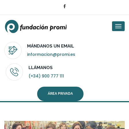
Togg
navi
MÁNDANOS UN EMAIL
informacion@promi.es
LLÁMANOS
(+34) 900 777 111
ÁREA PRIVADA