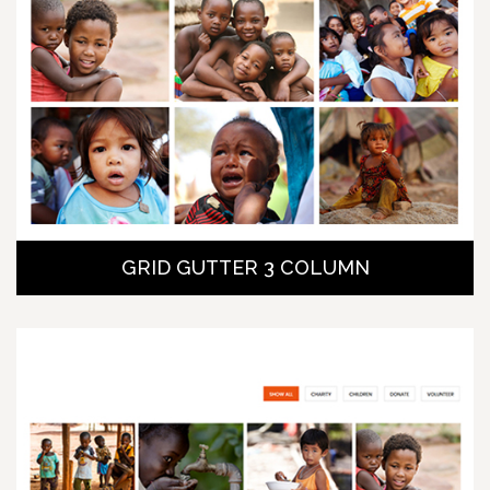
GRID GUTTER 3 COLUMN