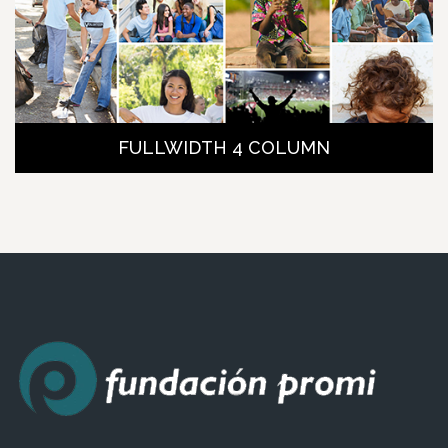
FULLWIDTH 4 COLUMN