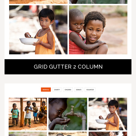
GRID GUTTER 2 COLUMN