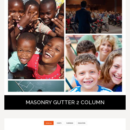
MASONRY GUTTER 2 COLUMN