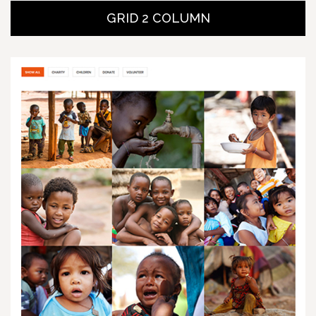
GRID 2 COLUMN