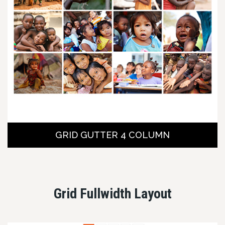
GRID GUTTER 4 COLUMN
Grid Fullwidth Layout