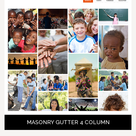
MASONRY GUTTER 4 COLUMN