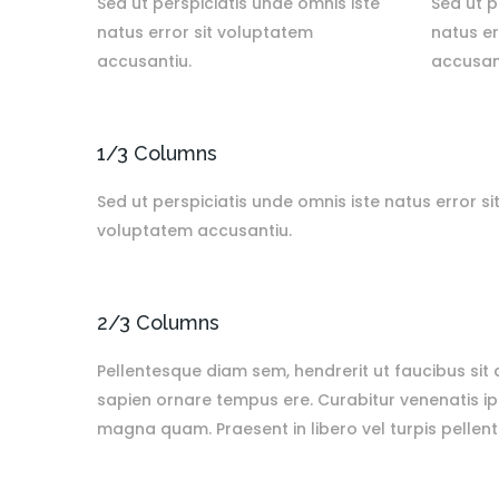
Sed ut perspiciatis unde omnis iste
Sed ut p
natus error sit voluptatem
natus er
accusantiu.
accusan
1/3 Columns
Sed ut perspiciatis unde omnis iste natus error si
voluptatem accusantiu.
2/3 Columns
Pellentesque diam sem, hendrerit ut faucibus si
sapien ornare tempus ere. Curabitur venenatis ips
magna quam. Praesent in libero vel turpis pellen