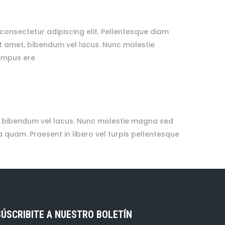
consectetur adipiscing elit. Pellentesque diam
it amet, bibendum vel lacus. Nunc molestie
empus ere
et, bibendum vel lacus. Nunc molestie magna sed
 quam. Praesent in libero vel turpis pellentesque
SÚSCRIBITE A NUESTRO BOLETÍN