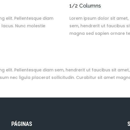
1/2 Columns
g elit. Pellentesque diam
Lorem ipsum dolor sit amet, 
l lacus. Nunc molestie
sem, hendrerit ut faucibus s
magna sed sapien ornare t
ng elit. Pellentesque diam sem, hendrerit ut faucibus sit am
um nec ligula placerat sollicitudin. Curabitur sit amet magna
PÁGINAS