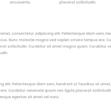
accusantiu.
placerat sollicitudin.
amet, consectetur adipiscing elit. Pellentesque diam sem, hen
acus. Nunc molestie magna sed sapien ornare tempus ere. Cu
erat sollicitudin. Curabitur sit amet magna quam. Curabitur 
udin.
g elit. Pellentesque diam sem, hendrerit ut faucibus sit amet
. Curabitur venenatis ipsum nec ligula placerat sollicitudin
tesque egestas sit amet vel nunc.