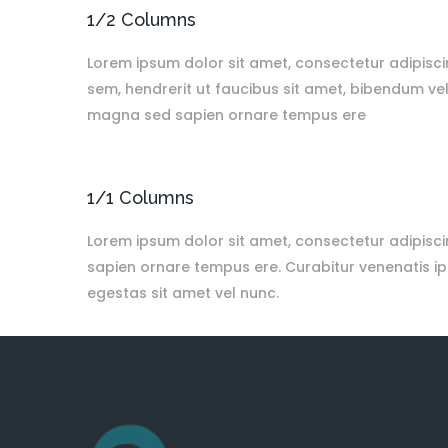
1/2 Columns
Lorem ipsum dolor sit amet, consectetur adipiscin
sem, hendrerit ut faucibus sit amet, bibendum ve
magna sed sapien ornare tempus ere
1/1 Columns
Lorem ipsum dolor sit amet, consectetur adipisci
sapien ornare tempus ere. Curabitur venenatis ips
egestas sit amet vel nunc.