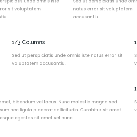
erspiciatis unde omnis iste
Sed ut perspiciatis unde omn
ror sit voluptatem
natus error sit voluptatem
tiu.
accusantiu.
1/3 Columns
t
Sed ut perspiciatis unde omnis iste natus error sit
S
voluptatem accusantiu.
v
t amet, bibendum vel lacus. Nunc molestie magna sed
S
um nec ligula placerat sollicitudin. Curabitur sit amet
v
tesque egestas sit amet vel nunc.