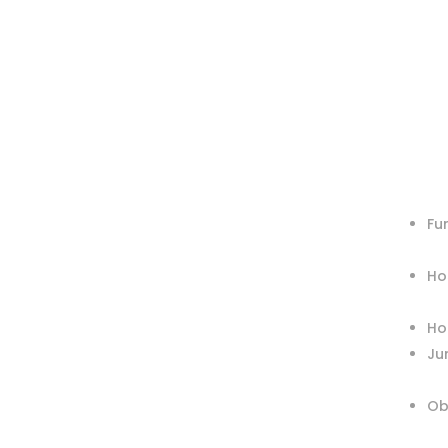
Fu
Ho
Hog
Ju
Ob