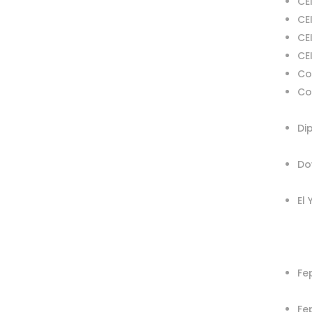
CE
CE
CE
CE
Co
Co
Di
Do
El 
Fep
Fe