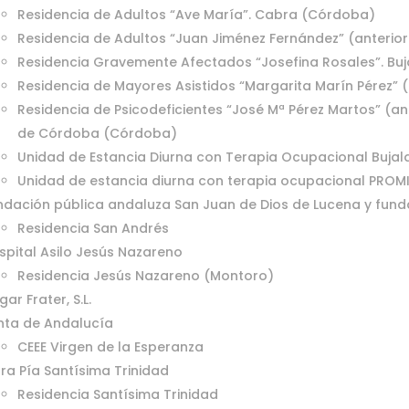
Residencia de Adultos “Ave María”. Cabra (Córdoba)
Residencia de Adultos “Juan Jiménez Fernández” (anterio
Residencia Gravemente Afectados “Josefina Rosales”. Bu
Residencia de Mayores Asistidos “Margarita Marín Pérez”
Residencia de Psicodeficientes “José Mª Pérez Martos” (ant
de Córdoba (Córdoba)
Unidad de Estancia Diurna con Terapia Ocupacional Bujal
Unidad de estancia diurna con terapia ocupacional PRO
ndación pública andaluza San Juan de Dios de Lucena y fun
Residencia San Andrés
spital Asilo Jesús Nazareno
Residencia Jesús Nazareno (Montoro)
ar Frater, S.L.
nta de Andalucía
CEEE Virgen de la Esperanza
ra Pía Santísima Trinidad
Residencia Santísima Trinidad