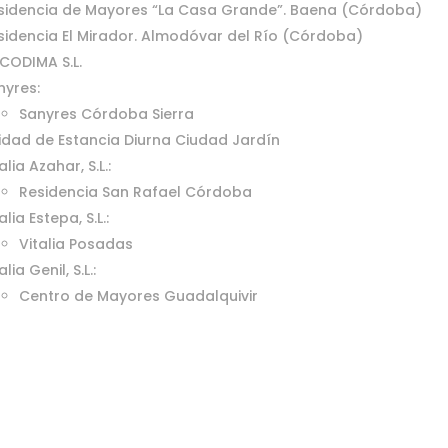
sidencia de Mayores “La Casa Grande”. Baena (Córdoba)
sidencia El Mirador. Almodóvar del Río (Córdoba)
ICODIMA S.L.
nyres:
Sanyres Córdoba Sierra
idad de Estancia Diurna Ciudad Jardín
alia Azahar, S.L.:
Residencia San Rafael Córdoba
alia Estepa, S.L.:
Vitalia Posadas
alia Genil, S.L.:
Centro de Mayores Guadalquivir