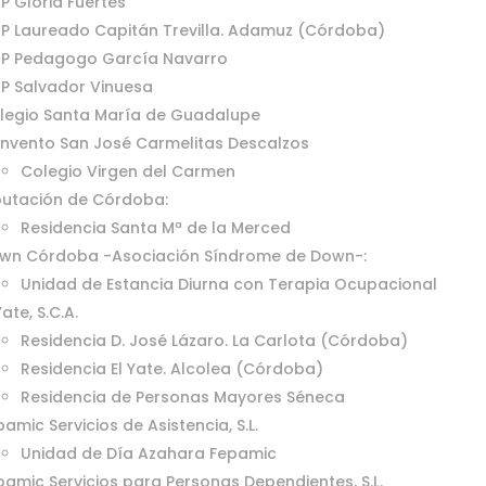
IP Gloria Fuertes
IP Laureado Capitán Trevilla. Adamuz (Córdoba)
IP Pedagogo García Navarro
IP Salvador Vinuesa
legio Santa María de Guadalupe
nvento San José Carmelitas Descalzos
Colegio Virgen del Carmen
putación de Córdoba:
Residencia Santa Mª de la Merced
wn Córdoba -Asociación Síndrome de Down-:
Unidad de Estancia Diurna con Terapia Ocupacional
Yate, S.C.A.
Residencia D. José Lázaro. La Carlota (Córdoba)
Residencia El Yate. Alcolea (Córdoba)
Residencia de Personas Mayores Séneca
amic Servicios de Asistencia, S.L.
Unidad de Día Azahara Fepamic
pamic Servicios para Personas Dependientes, S.L.