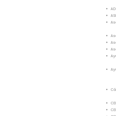
AD
AS
As
As
As
As
Ay
Ay
Cá
CE
CE