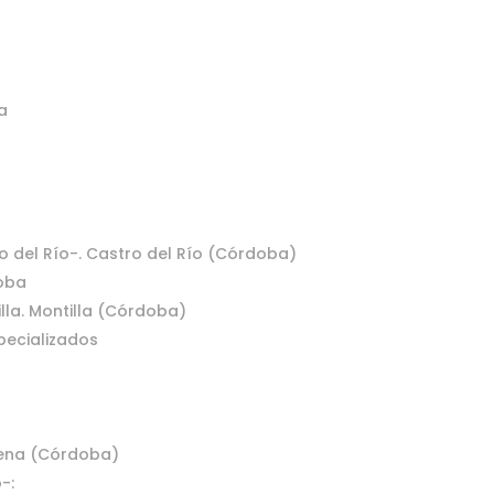
a
o del Río-. Castro del Río (Córdoba)
doba
lla. Montilla (Córdoba)
pecializados
cena (Córdoba)
-: