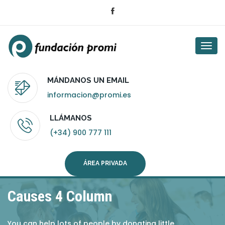
Togg
navi
MÁNDANOS UN EMAIL
informacion@promi.es
LLÁMANOS
(+34) 900 777 111
ÁREA PRIVADA
Causes 4 Column
You can help lots of people by donating little