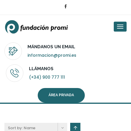
Togg
navi
MÁNDANOS UN EMAIL
informacion@promi.es
LLÁMANOS
(+34) 900 777 111
ÁREA PRIVADA
Sort by:
Name