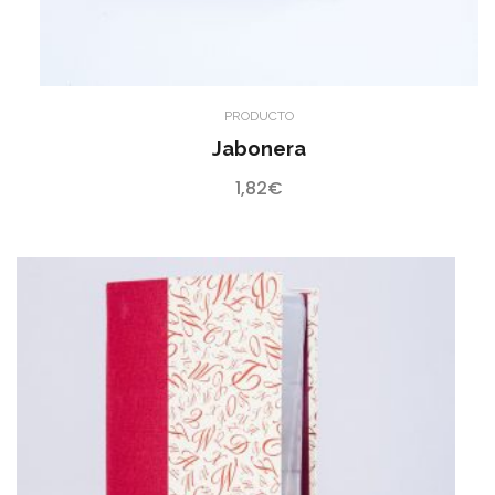
PRODUCTO
Jabonera
1,82
€