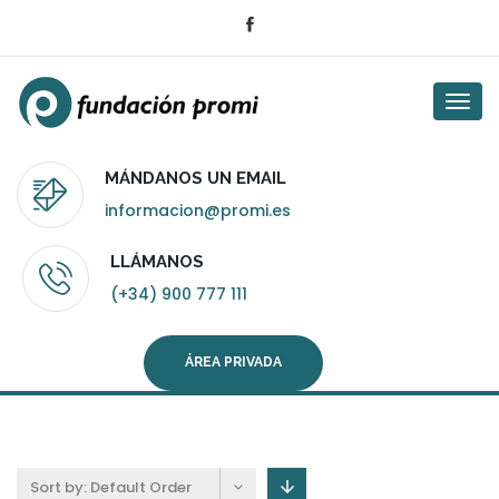
Togg
navi
MÁNDANOS UN EMAIL
informacion@promi.es
LLÁMANOS
(+34) 900 777 111
ÁREA PRIVADA
Sort by:
Default Order