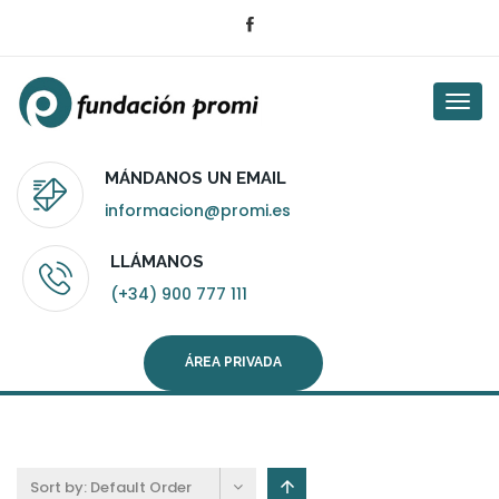
Togg
navi
MÁNDANOS UN EMAIL
informacion@promi.es
LLÁMANOS
(+34) 900 777 111
ÁREA PRIVADA
Sort by:
Default Order