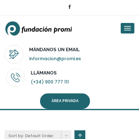
Togg
navi
MÁNDANOS UN EMAIL
informacion@promi.es
LLÁMANOS
(+34) 900 777 111
ÁREA PRIVADA
Sort by:
Default Order