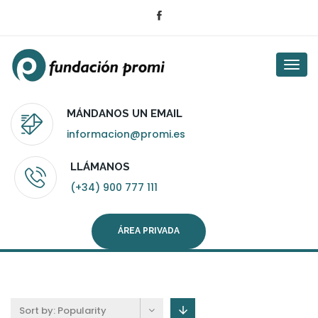
Togg
navi
MÁNDANOS UN EMAIL
informacion@promi.es
LLÁMANOS
(+34) 900 777 111
ÁREA PRIVADA
Sort by:
Popularity