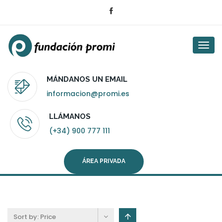
Togg
navi
MÁNDANOS UN EMAIL
informacion@promi.es
LLÁMANOS
(+34) 900 777 111
ÁREA PRIVADA
Sort by:
Price