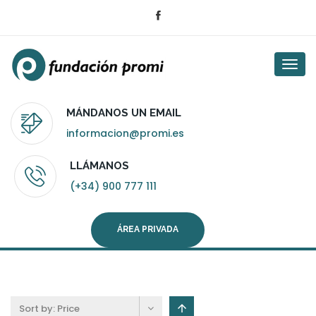
Togg
navi
MÁNDANOS UN EMAIL
informacion@promi.es
LLÁMANOS
(+34) 900 777 111
ÁREA PRIVADA
Sort by:
Price