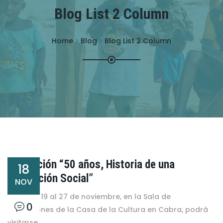
Blog List 2 Column
Home
Blog
Blog List 2 Column
Exposición “50 años, Historia de una
18
Revolución Social”
NOV
Desde el 19 al 27 de noviembre, en la Sala de
0
Exposiciones de la Casa de la Cultura en Cabra, podrá
visitarse...