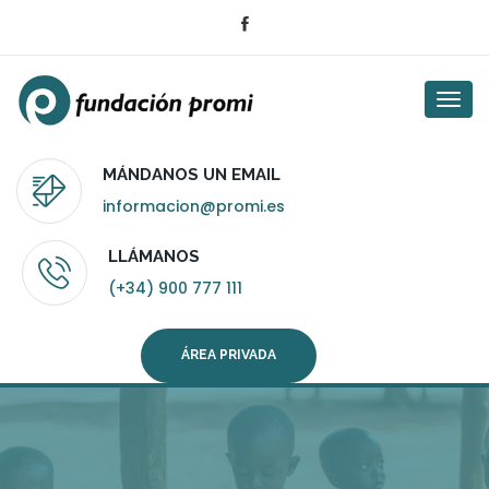
Togg
navi
MÁNDANOS UN EMAIL
informacion@promi.es
LLÁMANOS
(+34) 900 777 111
ÁREA PRIVADA