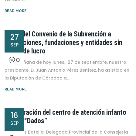
READ MORE
Firma del Convenio de la Subvención a
27
asociaciones, fundaciones y entidades sin
SEP
ánimo de lucro
0
En la mañana de hoy lunes, 27 de septiembre, nuestro
presidente, D. Juan Antonio Pérez Benítez, ha asistido en
la Diputación de Córdoba a...
READ MORE
Inauguración del centro de atención infanto
16
juvenil “Dados”
SEP
Mª Jesús Botella, Delegada Provincial de la Consejería