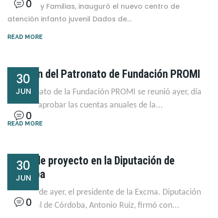
0
de Salud y Familias, inauguró el nuevo centro de
atención infanto juvenil Dados de...
READ MORE
Reunión del Patronato de Fundación PROMI
30
JUN
El Patronato de la Fundación PROMI se reunió ayer, día
29, para aprobar las cuentas anuales de la...
0
READ MORE
Firma de proyecto en la Diputación de
30
Córdoba
JUN
En el día de ayer, el presidente de la Excma. Diputación
0
Provincial de Córdoba, Antonio Ruiz, firmó con...