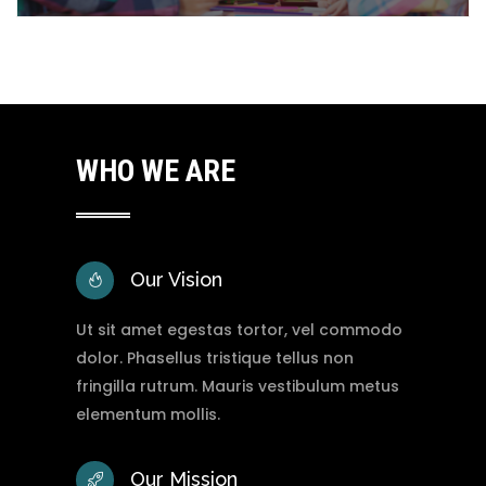
Support
Mauris libero lorem, pulvinar sit amet magna,
sagittis venenatis odio. Nunc pretium
WHO WE ARE
volutpat.
Learn More
Our Vision
Ut sit amet egestas tortor, vel commodo
dolor. Phasellus tristique tellus non
fringilla rutrum. Mauris vestibulum metus
elementum mollis.
Our Mission