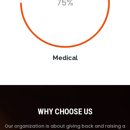
75%
Medical
WHY CHOOSE US
Our organization is about giving back and raising a