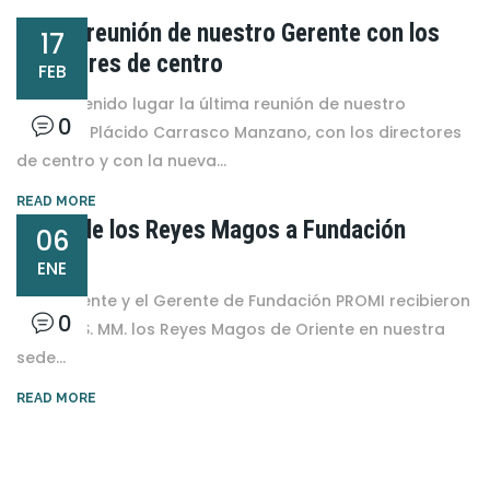
Última reunión de nuestro Gerente con los
17
directores de centro
FEB
Hoy ha tenido lugar la última reunión de nuestro
0
Gerente, Plácido Carrasco Manzano, con los directores
de centro y con la nueva...
READ MORE
Visita de los Reyes Magos a Fundación
06
PROMI
ENE
El Presidente y el Gerente de Fundación PROMI recibieron
0
ayer a SS. MM. los Reyes Magos de Oriente en nuestra
sede...
READ MORE