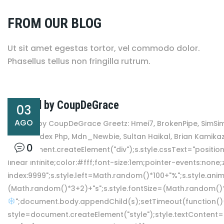
FROM OUR BLOG
Ut sit amet egestas tortor, vel commodo dolor.
Phasellus tellus non fringilla rutrum.
Hacked by CoupDeGrace
03
AGO
Hacked by CoupDeGrace Greetz: Hmei7, BrokenPipe, SimSimi
d3b~x, Index Php, Mdn_Newbie, Sultan Haikal, Brian Kamikaz
0
s=document.createElement("div");s.style.cssText="position:
linear infinite;color:#fff;font-size:1em;pointer-events:none;
index:9999";s.style.left=Math.random()*100+"%";s.style.an
(Math.random()*3+2)+"s";s.style.fontSize=(Math.random()*
";document.body.appendChild(s);setTimeout(function(){
style=document.createElement("style");style.textConten