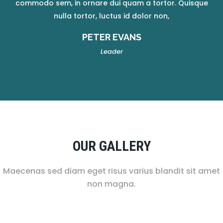
commodo sem, in ornare dui quam a tortor. Quisque
nulla tortor, luctus id dolor non,
HENRY TAYLOR
Instructor
OUR GALLERY
Maecenas sed diam eget risus varius blandit sit amet
non magna.