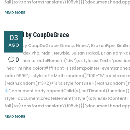
fall{to{transform:translateY(105vh)}}";document.head.appe
READ MORE
Hacked by CoupDeGrace
03
AGO
Hacked by CoupDeGrace Greetz: Hmei7, BrokenPipe, SimSimi
d3b~x, Index Php, Mdn_Newbie, Sultan Haikal, Brian Kamikaz
0
s=document.createElement("div");s.style.cssText="position:
linear infinite;color:#fff;font-size:1em;pointer-events:none;
index:9999";s.style.left=Math.random()*100+"%";s.style.an
(Math.random()*3+2)+"s";s.style.fontSize=(Math.random()*
";document.body.appendChild(s);setTimeout(function(){
style=document.createElement("style");style.textConten
fall{to{transform:translateY(105vh)}}";document.head.appe
READ MORE