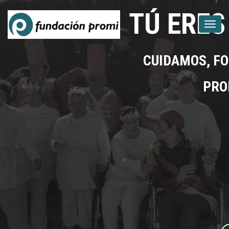
TÚ ERE
Togg
navi
CUIDAMOS, F
PRO