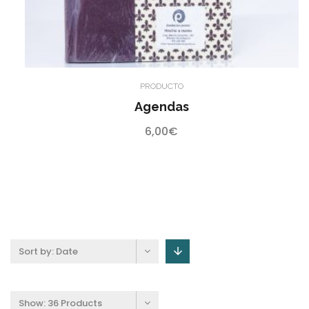
PRODUCTO
Agendas
6,00
€
Sort by:
Date
Show:
36 Products