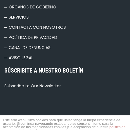
ÓRGANOS DE GOBIERNO
SERVICIOS
CONTACTA CON NOSOTROS
POLÍTICA DE PRIVACIDAD
CANAL DE DENUNCIAS
AVISO LEGAL
SÚSCRIBITE A NUESTRO BOLETÍN
Subscribe to Our Newsletter
Este sitio web utiliza cookies para que usted tenga la mejor experiencia de
usuario. Si continúa navegando está dando su consentimiento para la
© 2026 TODOS LOS DERECHOS RESERVADOS.
aceptación de las mencionadas cookies y la aceptación de nuestra
política de