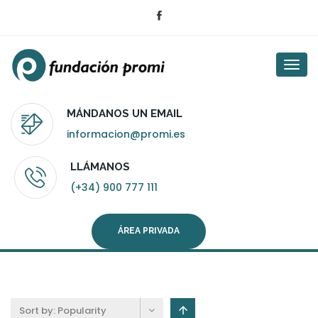
Togg
navi
MÁNDANOS UN EMAIL
informacion@promi.es
LLÁMANOS
(+34) 900 777 111
ÁREA PRIVADA
Sort by:
Popularity