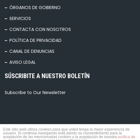
ÓRGANOS DE GOBIERNO
SERVICIOS
CONTACTA CON NOSOTROS
POLÍTICA DE PRIVACIDAD
CANAL DE DENUNCIAS
AVISO LEGAL
SÚSCRIBITE A NUESTRO BOLETÍN
Subscribe to Our Newsletter
Este sitio web utiliza cookies para que usted tenga la mejor experiencia de
usuario. Si continúa navegando está dando su consentimiento para la
© 2026 TODOS LOS DERECHOS RESERVADOS.
aceptación de las mencionadas cookies y la aceptación de nuestra
política de