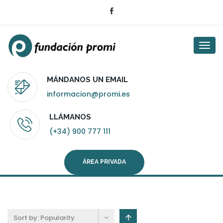
Togg
navi
MÁNDANOS UN EMAIL
informacion@promi.es
LLÁMANOS
(+34) 900 777 111
ÁREA PRIVADA
Sort by:
Popularity