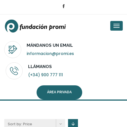
Togg
navi
MÁNDANOS UN EMAIL
informacion@promi.es
LLÁMANOS
(+34) 900 777 111
ÁREA PRIVADA
Sort by:
Price