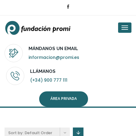
Togg
navi
MÁNDANOS UN EMAIL
informacion@promi.es
LLÁMANOS
(+34) 900 777 111
ÁREA PRIVADA
Sort by:
Default Order