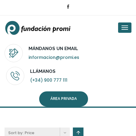
Togg
navi
MÁNDANOS UN EMAIL
informacion@promi.es
LLÁMANOS
(+34) 900 777 111
ÁREA PRIVADA
Sort by:
Price